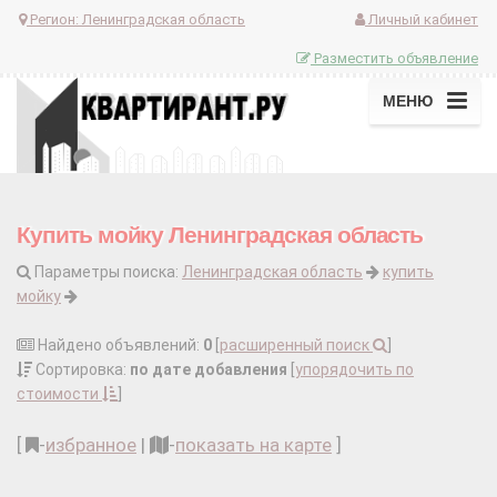
Регион:
Ленинградская область
Личный кабинет
Разместить объявление
МЕНЮ
Купить мойку Ленинградская область
Параметры поиска:
Ленинградская область
купить
мойку
Найдено объявлений:
0
[
расширенный поиск
]
Сортировка:
по дате добавления
[
упорядочить по
стоимости
]
[
-
избранное
|
-
показать на карте
]