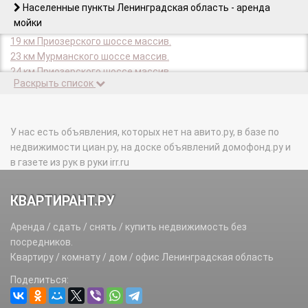
Населенные пункты Ленинградская область - аренда
мойки
19 км Приозерского шоссе массив.
23 км Мурманского шоссе массив.
24 км Приозерского шоссе массив.
Раскрыть список
25 км автодороги Матокса массив.
26 км Приозерского шоссе массив.
27 км Приозерского шоссе массив.
34 км массив.
У нас есть объявления, которых нет на авито.ру, в базе по
34 км Приозерского шоссе тер.
недвижимости циан.ру, на доске объявлений домофонд.ру и
36 км массив.
в газете из рук в руки irr.ru
36 км Средне-Выборгского шоссе массив.
37 км Выборгского шоссе тер.
КВАРТИРАНТ.РУ
38 км Выборгского шоссе массив.
38 км Выборгского шоссе Юкки массив.
Аренда / сдать / снять / купить недвижимость без
39 км Выборгского шоссе Юкки массив.
посредников.
39 км Мурманского шоссе массив.
Квартиру / комнату / дом / офис Ленинградская область
40 км Выборгского шоссе Юкки массив.
Поделиться:
41 км Выборгского шоссе массив.
45 км Автодороги Санкт-Петербург-Псков массив.