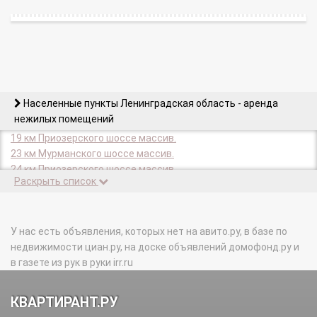
Населенные пункты Ленинградская область - аренда
нежилых помещений
19 км Приозерского шоссе массив.
23 км Мурманского шоссе массив.
24 км Приозерского шоссе массив.
Раскрыть список
25 км автодороги Матокса массив.
26 км Приозерского шоссе массив.
27 км Приозерского шоссе массив.
34 км массив.
У нас есть объявления, которых нет на авито.ру, в базе по
34 км Приозерского шоссе тер.
недвижимости циан.ру, на доске объявлений домофонд.ру и
36 км массив.
в газете из рук в руки irr.ru
36 км Средне-Выборгского шоссе массив.
37 км Выборгского шоссе тер.
КВАРТИРАНТ.РУ
38 км Выборгского шоссе массив.