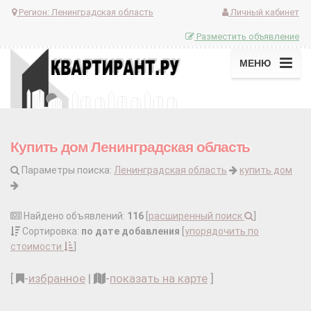
Регион:
Ленинградская область
Личный кабинет
Разместить объявление
МЕНЮ
Купить дом Ленинградская область
Параметры поиска:
Ленинградская область
купить дом
Найдено объявлений:
116
[
расширенный поиск
]
Сортировка:
по дате добавления
[
упорядочить по
стоимости
]
[
-
избранное
|
-
показать на карте
]