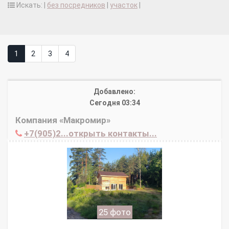
Искать: |
без посредников
|
участок
|
1
2
3
4
Добавлено:
Сегодня 03:34
Компания «Макромир»
+7(905)2...открыть контакты...
25 фото