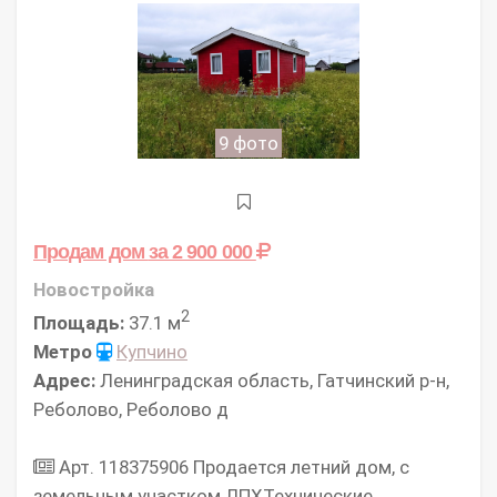
9 фото
Продам дом
за 2 900 000
Новостройка
2
Площадь:
37.1 м
Метро
Купчино
Адрес:
Ленинградская область, Гатчинский р-н,
Реболово, Реболово д
Арт. 118375906 Продается летний дом, с
земельным участком ЛПХТехнические